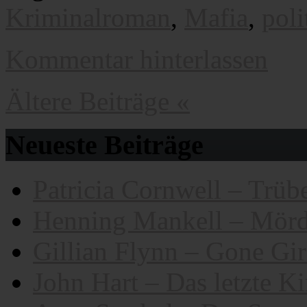
Kriminalroman
,
Mafia
,
poli
Kommentar hinterlassen
Ältere Beiträge «
Neueste Beiträge
Patricia Cornwell – Trübe
Henning Mankell – Mörd
Gillian Flynn – Gone Gir
John Hart – Das letzte K