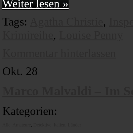
Weiter lesen »
Tags:
Agatha Christie
,
Insp
Krimireihe
,
Louise Penny
Kommentar hinterlassen
Okt.
28
Marco Malvaldi – Im Sc
Kategorien:
Alle
,
Amateure
,
Detektive
,
Italien
,
Länder