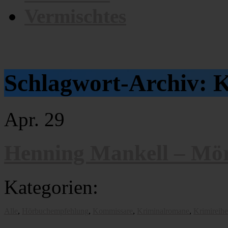
Vermischtes
Schlagwort-Archiv:
K
Apr.
29
Henning Mankell – Mör
Kategorien:
Alle
,
Hörbuchempfehlung
,
Kommissare
,
Kriminalromane
,
Krimireih