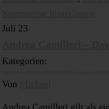
Kommentar hinterlassen
Juli
23
Andrea Camilleri – Das
Kategorien:
Alle
,
Amateure
,
Detektive
,
Hörbuchempfehlung
,
Italien
,
Kriminalrom
Von
Michael
Andrea Camilleri gilt als ei