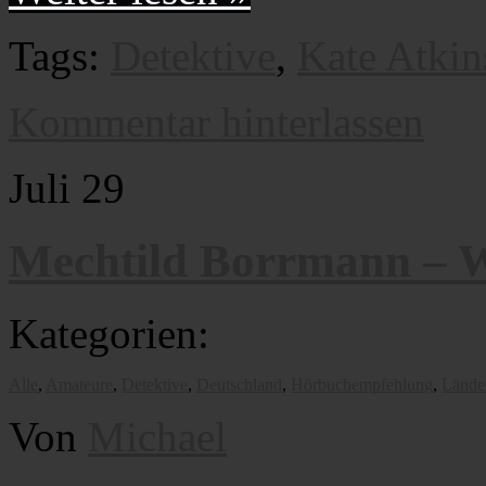
Tags:
Detektive
,
Kate Atkin
Kommentar hinterlassen
Juli
29
Mechtild Borrmann – W
Kategorien:
Alle
,
Amateure
,
Detektive
,
Deutschland
,
Hörbuchempfehlung
,
Lände
Von
Michael