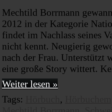
Mechtild Borrmann gewann 
2012 in der Kategorie Nat
findet im Nachlass seines Va
nicht kennt. Neugierig gewo
nach der Frau. Unterstützt w
eine große Story wittert. K
Weiter lesen »
Tags:
Hörbuch
,
Hörbuchem
Mechtild Borrmann
,
Schwe