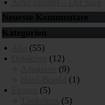
Arno Strobel – Der Sarg
Neueste Kommentare
Kategorien
Alle
(55)
Detektive
(12)
Amateure
(9)
Hard-Boield
(1)
Exoten
(5)
Tierkrimis
(5)