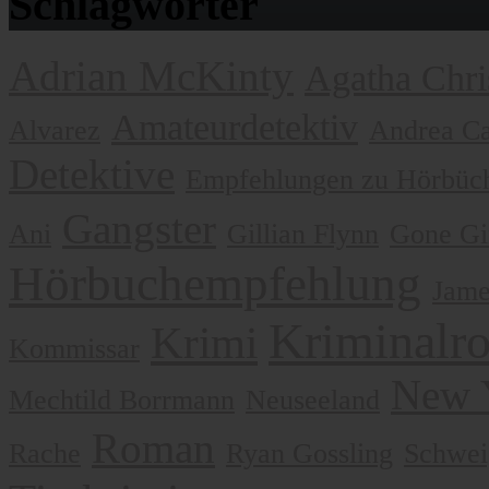
Schlagwörter
Adrian McKinty
Agatha Chri
Amateurdetektiv
Alvarez
Andrea Ca
Detektive
Empfehlungen zu Hörbüch
Gangster
Ani
Gillian Flynn
Gone Gi
Hörbuchempfehlung
Jame
Kriminalr
Krimi
Kommissar
New 
Mechtild Borrmann
Neuseeland
Roman
Rache
Ryan Gossling
Schwei