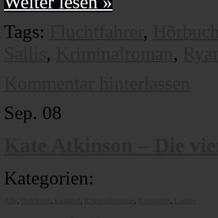
Weiter lesen »
Tags:
Fluchtfahrer
,
Hörbuc
Sallis
,
Kriminalroman
,
Ryan
Kommentar hinterlassen
Sep.
08
Kate Atkinson – Die vie
Kategorien:
Alle
,
Detektive
,
England
,
Kriminalromane
,
Krimiserie
,
Länder