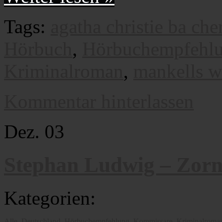
Tags:
agatha christie ba cher
Hörbuch
,
Hörbuchempfehl
Kriminalroman
,
mankells w
Kommentar hinterlassen
Dez.
03
Stephan Ludwig – Zorn
Kategorien:
Alle
,
Deutschland
,
Hörbuchempfehlung
,
Kommissare
,
Kriminalroma