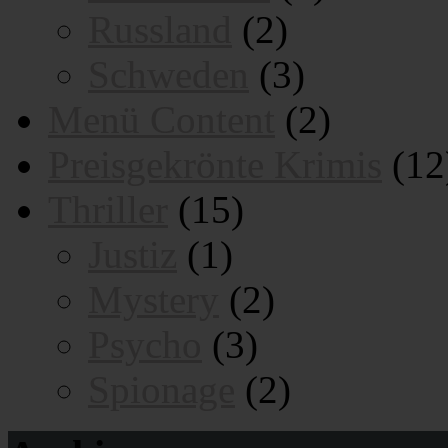
Russland
(2)
Schweden
(3)
Menü Content
(2)
Preisgekrönte Krimis
(12
Thriller
(15)
Justiz
(1)
Mystery
(2)
Psycho
(3)
Spionage
(2)