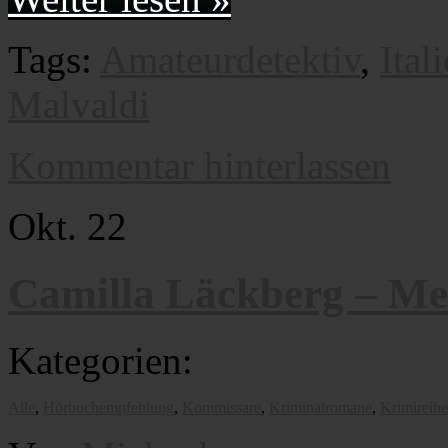
Tags:
Amateurdetektiv
,
Ital
Malvaldi
Kommentar hinterlassen
Okt.
22
Camilla Läckberg – Me
Kategorien:
Alle
,
Hörbuchempfehlung
,
Kommissare
,
Kriminalromane
,
Krimireih