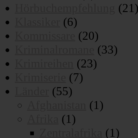
Hörbuchempfehlung
(21
Klassiker
(6)
Kommissare
(20)
Kriminalromane
(33)
Krimireihen
(23)
Krimiserie
(7)
Länder
(55)
Afghanistan
(1)
Afrika
(1)
Zentralafrika
(1)