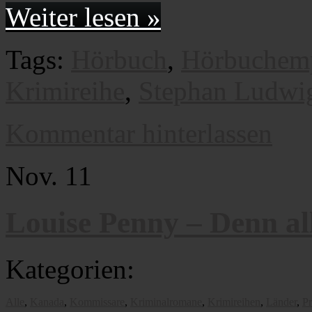
Weiter lesen »
Tags:
Hörbuch
,
Hörbuchem
Krimireihe
,
Stephan Ludwi
Kommentar hinterlassen
Nov.
11
Louise Penny – Denn al
Kategorien:
Alle
,
Kanada
,
Kommissare
,
Kriminalromane
,
Krimireihen
,
Länder
,
Pr