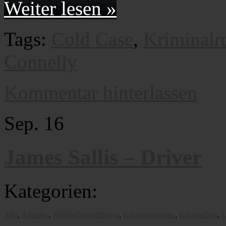
Weiter lesen »
Tags:
Cold Case
,
Kriminal
Connelly
Kommentar hinterlassen
Sep.
16
James Sallis – Driver
Kategorien:
Alle
,
Amerika
,
Hörbuchempfehlung
,
Kriminalromane
,
Krimireihen
,
L