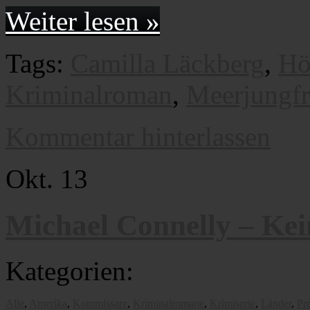
Weiter lesen »
Tags:
Camilla Läckberg
,
Hö
Kriminalroman
,
Meerjungf
Kommentar hinterlassen
Okt.
13
Michael Connelly – Kei
Kategorien:
Alle
,
Amerika
,
Kommissare
,
Kriminalromane
,
Krimiserie
,
Länder
,
Pr