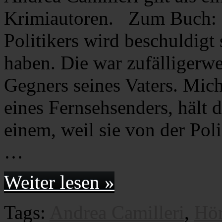
Krimiautoren. Zum Buch: 
Politikers wird beschuldigt
haben. Die war zufälligerwe
Gegners seines Vaters. Mic
eines Fernsehsenders, hält 
einem, weil sie von der Pol
…
Weiter lesen »
Tags:
Andrea Camilleri
,
Hö