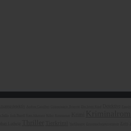
Detektive
mateurdetektiv
Andrea Camilleri
Commissario Brunetti
Das letzte Kind
Empfeh
Kriminalrom
Krimi
 Sallis
Josh Bazell
Kate Atkinson
Killer
Kommissar
Thriller
Tierkrimi
phan Ludwig
Zorn
Verfilmung
Zeugenschutzprogramm
Z