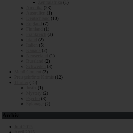
Zentralafrika
(1)
Amerika
(23)
Australien
(1)
Deutschland
(10)
England
(7)
Finnland
(1)
Frankreich
(3)
Irland
(2)
Italien
(5)
Kanada
(2)
Neuseeland
(1)
Russland
(2)
Schweden
(3)
Menü Content
(2)
Preisgekrönte Krimis
(12)
Thriller
(15)
Justiz
(1)
Mystery
(2)
Psycho
(3)
Spionage
(2)
Archiv
Juni 2015
April 2015