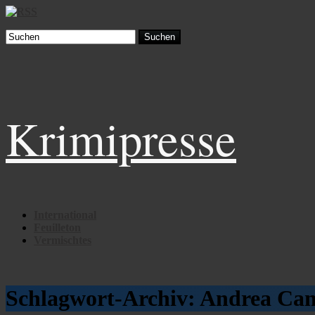
Suchen
Krimipresse
International
Feuilleton
Vermischtes
Schlagwort-Archiv:
Andrea Cam