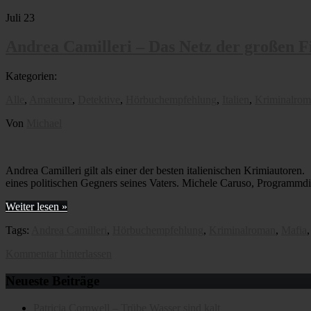
Juli
23
Andrea Camilleri – Das Netz der großen F
Kategorien:
Alle
,
Amateure
,
Detektive
,
Hörbuchempfehlung
,
Italien
,
Kriminalrom
Von
Michael
Andrea Camilleri gilt als einer der besten italienischen Krimiautore
eines politischen Gegners seines Vaters. Michele Caruso, Programmdir
Weiter lesen »
Tags:
Andrea Camilleri
,
Hörbuchempfehlung
,
Kriminalroman
,
Mafia
Kommentar hinterlassen
Neueste Beiträge
Patricia Cornwell – Trübe Wasser sind kalt