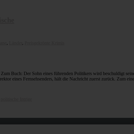
ische
ane
,
Länder
,
Preisgekrönte Krimis
n. Zum Buch: Der Sohn eines führenden Politikers wird beschuldigt sein
ektor eines Fernsehsenders, hält die Nachricht zuerst zurück. Zum ein
,
politische Intrige