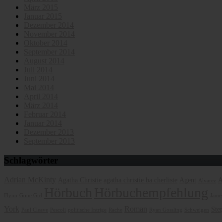
März 2015
Januar 2015
Dezember 2014
November 2014
Oktober 2014
September 2014
August 2014
Juli 2014
Juni 2014
Mai 2014
April 2014
März 2014
Februar 2014
Januar 2014
Dezember 2013
September 2013
Schlagwörter
Adrian McKinty
Agatha Christie
agatha christie ba cherliste
Agent
A
Alvarez
Hörbuch
Hörbuchempfehlung
Flynn
Gone Girl
James
York
Roman
Ste
Paul Cleave
Pescoli
politische Intrige
Rache
Ryan Gossling
Schweigen