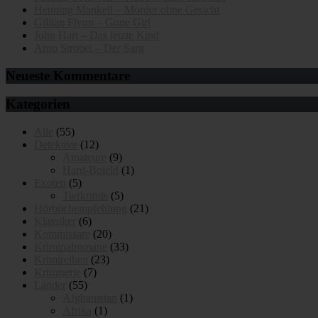
Henning Mankell – Mörder ohne Gesicht
Gillian Flynn – Gone Girl
John Hart – Das letzte Kind
Arno Strobel – Der Sarg
Neueste Kommentare
Kategorien
Alle
(55)
Detektive
(12)
Amateure
(9)
Hard-Boield
(1)
Exoten
(5)
Tierkrimis
(5)
Hörbuchempfehlung
(21)
Klassiker
(6)
Kommissare
(20)
Kriminalromane
(33)
Krimireihen
(23)
Krimiserie
(7)
Länder
(55)
Afghanistan
(1)
Afrika
(1)