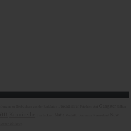
Gangster
Fluchtfahrer
lungen zu Hörbüchern aus der Redaktion
Friedrich Ani
Gillian
an
Krimireihe
New
Mafia
Lisa Jackson
Mechtild Borrmann
Neuseeland
weiter Weltkrieg