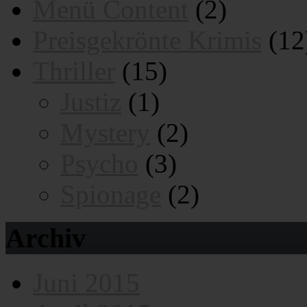
Menü Content
(2)
Preisgekrönte Krimis
(12
Thriller
(15)
Justiz
(1)
Mystery
(2)
Psycho
(3)
Spionage
(2)
Archiv
Juni 2015