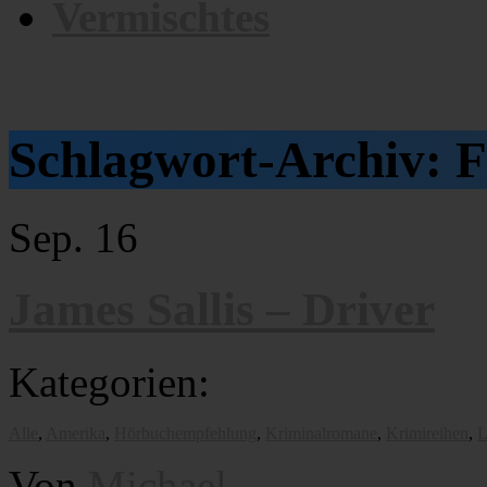
Vermischtes
Schlagwort-Archiv:
F
Sep.
16
James Sallis – Driver
Kategorien:
Alle
,
Amerika
,
Hörbuchempfehlung
,
Kriminalromane
,
Krimireihen
,
L
Von
Michael