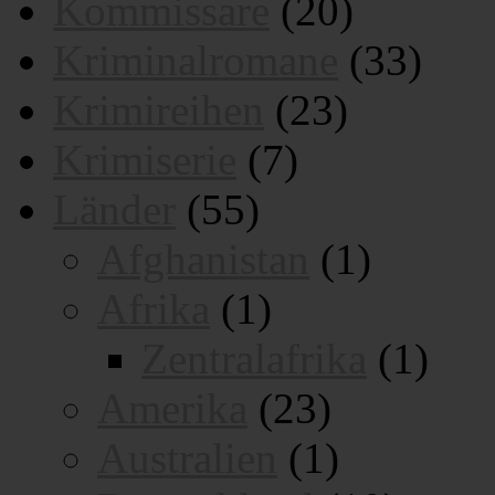
Kommissare
(20)
Kriminalromane
(33)
Krimireihen
(23)
Krimiserie
(7)
Länder
(55)
Afghanistan
(1)
Afrika
(1)
Zentralafrika
(1)
Amerika
(23)
Australien
(1)