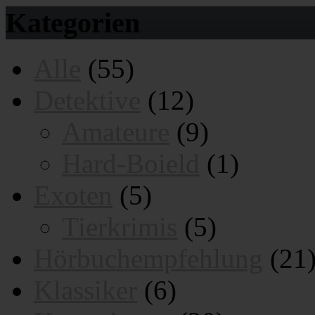
Kategorien
Alle
(55)
Detektive
(12)
Amateure
(9)
Hard-Boield
(1)
Exoten
(5)
Tierkrimis
(5)
Hörbuchempfehlung
(21
Klassiker
(6)