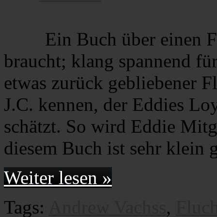
Ein Buch über einen F
braucht; klang spannend fü
etwas zurück gebliebener Fl
J.C. kennen, der Eddies Loy
schätzt. So wird Eddie Mitg
diesem Buch ist sehr klein
Weiter lesen »
Tags:
Andrew Vachss
,
Fluch