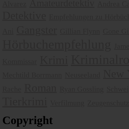
Amateurdetektiv
Alvarez
Andrea Ca
Detektive
Empfehlungen zu Hörbüch
Gangster
Ani
Gillian Flynn
Gone Gi
Hörbuchempfehlung
Jame
Kriminalr
Krimi
Kommissar
New 
Mechtild Borrmann
Neuseeland
Roman
Rache
Ryan Gossling
Schwei
Tierkrimi
Verfilmung
Zeugenschut
Copyright