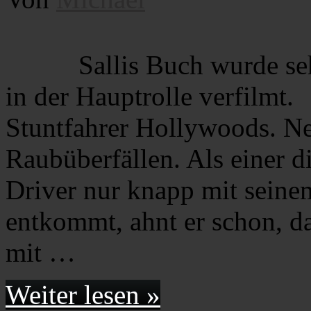
Sallis Buch wurde seh
in der Hauptrolle verfilmt. 
Stuntfahrer Hollywoods. Ne
Raubüberfällen. Als einer d
Driver nur knapp mit sein
entkommt, ahnt er schon, da
mit …
Weiter lesen »