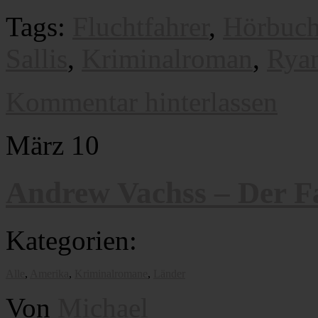
Tags:
Fluchtfahrer
,
Hörbuc
Sallis
,
Kriminalroman
,
Ryan
Kommentar hinterlassen
März
10
Andrew Vachss – Der F
Kategorien:
Alle
,
Amerika
,
Kriminalromane
,
Länder
Von
Michael