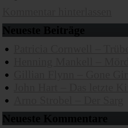
Kommentar hinterlassen
Neueste Beiträge
Patricia Cornwell – Trübe
Henning Mankell – Mörd
Gillian Flynn – Gone Gir
John Hart – Das letzte K
Arno Strobel – Der Sarg
Neueste Kommentare