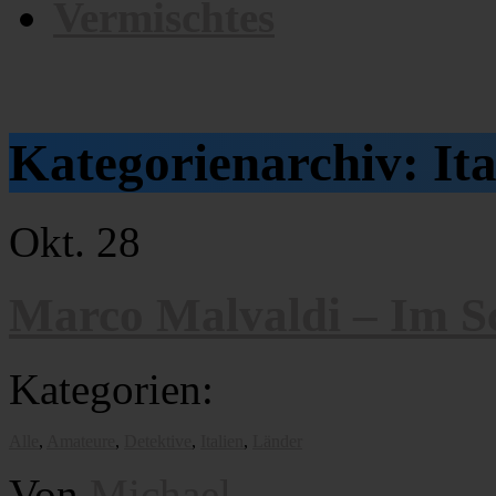
Vermischtes
Kategorienarchiv:
Ita
Okt.
28
Marco Malvaldi – Im Sc
Kategorien:
Alle
,
Amateure
,
Detektive
,
Italien
,
Länder
Von
Michael