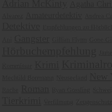
Adrian McKinty
Agatha Chri
Amateurdetektiv
Alvarez
Andrea Ca
Detektive
Empfehlungen zu Hörbüch
Gangster
Ani
Gillian Flynn
Gone Gi
Hörbuchempfehlung
Jame
Kriminalr
Krimi
Kommissar
New 
Mechtild Borrmann
Neuseeland
Roman
Rache
Ryan Gossling
Schwei
Tierkrimi
Verfilmung
Zeugenschut