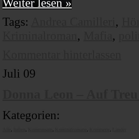
Weiter lesen »
Tags:
Andrea Camilleri
,
Hö
Kriminalroman
,
Mafia
,
poli
Kommentar hinterlassen
Juli
09
Donna Leon – Auf Treu
Kategorien:
Alle
,
Italien
,
Kommissare
,
Kriminalromane
,
Krimiserie
,
Länder