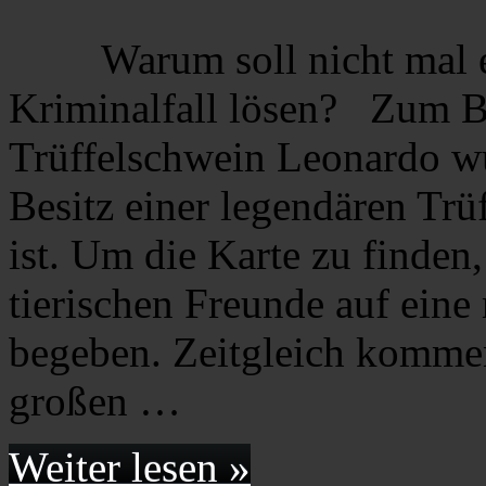
Warum soll nicht mal 
Kriminalfall lösen? Zum B
Trüffelschwein Leonardo w
Besitz einer legendären Trü
ist. Um die Karte zu finden
tierischen Freunde auf eine
begeben. Zeitgleich komme
großen …
Weiter lesen »