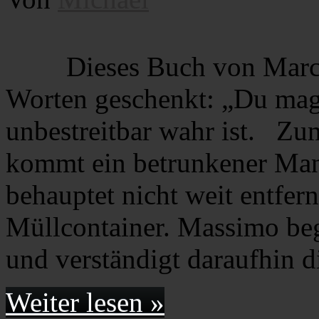
Dieses Buch von Marc
Worten geschenkt: „Du mags
unbestreitbar wahr ist. Zu
kommt ein betrunkener Ma
behauptet nicht weit entfern
Müllcontainer. Massimo be
und verständigt daraufhin 
Weiter lesen »