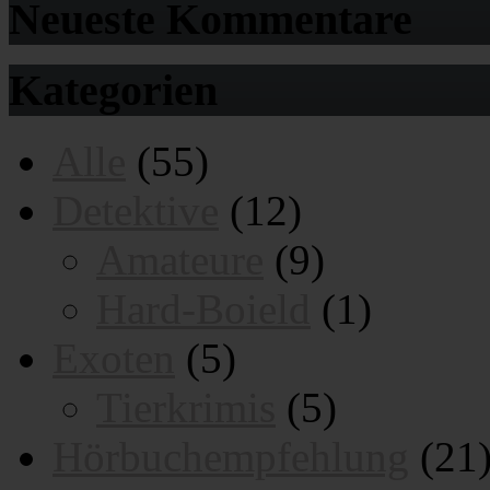
Neueste Kommentare
Kategorien
Alle
(55)
Detektive
(12)
Amateure
(9)
Hard-Boield
(1)
Exoten
(5)
Tierkrimis
(5)
Hörbuchempfehlung
(21