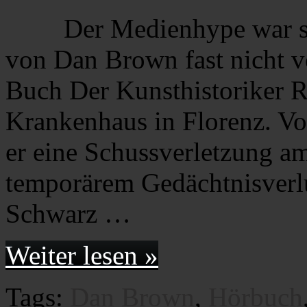
Der Medienhype war s
von Dan Brown fast nicht
Buch Der Kunsthistoriker 
Krankenhaus in Florenz. Von
er eine Schussverletzung a
temporärem Gedächtnisverlus
Schwarz …
Weiter lesen »
Tags:
Dan Brown
,
Hörbuch