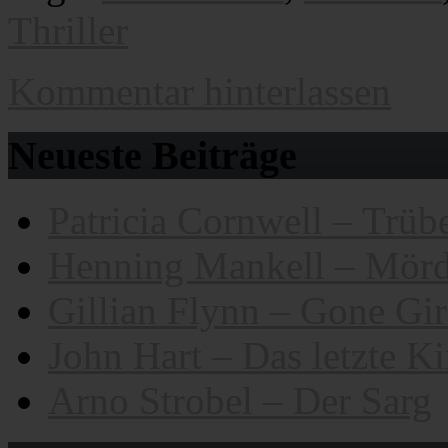
Thriller
Kommentar hinterlassen
Neueste Beiträge
Patricia Cornwell – Trübe
Henning Mankell – Mörd
Gillian Flynn – Gone Gir
John Hart – Das letzte K
Arno Strobel – Der Sarg