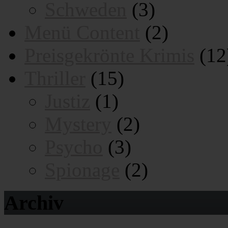
Schweden
(3)
Menü Content
(2)
Preisgekrönte Krimis
(12
Thriller
(15)
Justiz
(1)
Mystery
(2)
Psycho
(3)
Spionage
(2)
Archiv