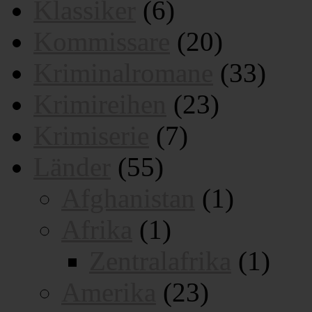
Klassiker
(6)
Kommissare
(20)
Kriminalromane
(33)
Krimireihen
(23)
Krimiserie
(7)
Länder
(55)
Afghanistan
(1)
Afrika
(1)
Zentralafrika
(1)
Amerika
(23)