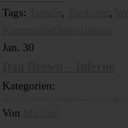
Tags:
Tartufo
,
Tierkrimi
,
Wo
Kommentar hinterlassen
Jan.
30
Dan Brown – Inferno
Kategorien:
Alle
,
Amateure
,
Detektive
,
Hörbuchempfehlung
,
Italien
,
Länder
,
Mys
Von
Michael