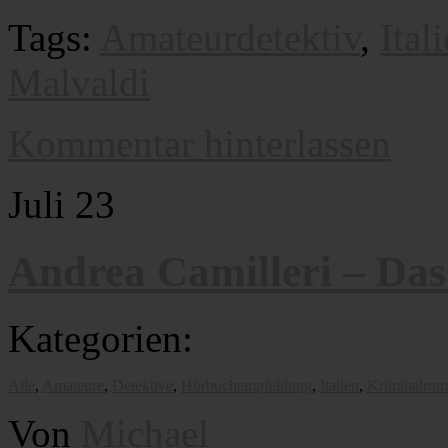
Tags:
Amateurdetektiv
,
Ital
Malvaldi
Kommentar hinterlassen
Juli
23
Andrea Camilleri – Das
Kategorien:
Alle
,
Amateure
,
Detektive
,
Hörbuchempfehlung
,
Italien
,
Kriminalrom
Von
Michael