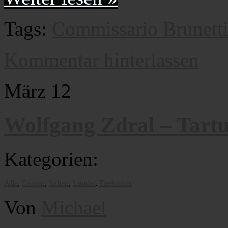
Tags:
Commissario Brunett
Kommentar hinterlassen
März
12
Wolfgang Zdral – Tartu
Kategorien:
Alle
,
Exoten
,
Italien
,
Länder
,
Tierkrimis
Von
Michael