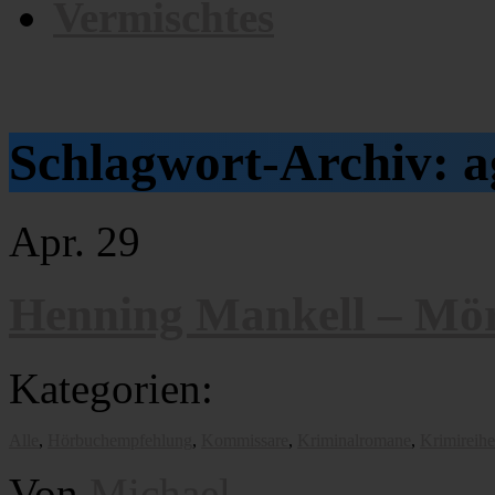
Vermischtes
Schlagwort-Archiv:
a
Apr.
29
Henning Mankell – Mör
Kategorien:
Alle
,
Hörbuchempfehlung
,
Kommissare
,
Kriminalromane
,
Krimireih
Von
Michael