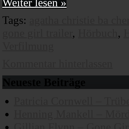
Weiter lesen »
Tags:
agatha christie ba cher
gone girl trailer
,
Hörbuch
,
Verfilmung
Kommentar hinterlassen
Neueste Beiträge
Patricia Cornwell – Trübe
Henning Mankell – Mörd
Gillian Flynn – Gone Gir