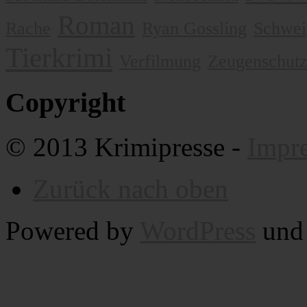
Roman
Rache
Ryan Gossling
Schwei
Tierkrimi
Verfilmung
Zeugenschut
Copyright
© 2013 Krimipresse -
Impr
Zurück nach oben
Powered by
WordPress
un