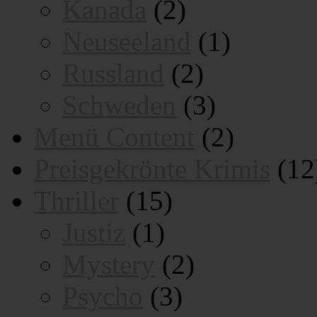
Kanada
(2)
Neuseeland
(1)
Russland
(2)
Schweden
(3)
Menü Content
(2)
Preisgekrönte Krimis
(12
Thriller
(15)
Justiz
(1)
Mystery
(2)
Psycho
(3)