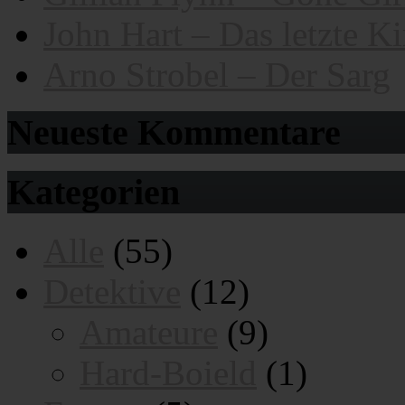
John Hart – Das letzte K
Arno Strobel – Der Sarg
Neueste Kommentare
Kategorien
Alle
(55)
Detektive
(12)
Amateure
(9)
Hard-Boield
(1)