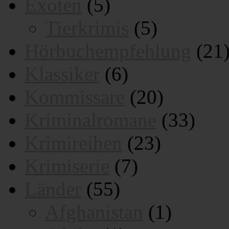
Exoten
(5)
Tierkrimis
(5)
Hörbuchempfehlung
(21
Klassiker
(6)
Kommissare
(20)
Kriminalromane
(33)
Krimireihen
(23)
Krimiserie
(7)
Länder
(55)
Afghanistan
(1)