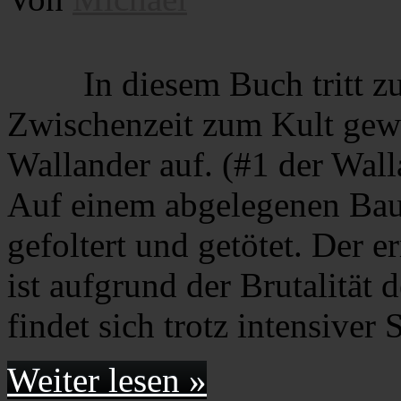
In diesem Buch tritt z
Zwischenzeit zum Kult ge
Wallander auf. (#1 der Wa
Auf einem abgelegenen Baue
gefoltert und getötet. Der 
ist aufgrund der Brutalität 
findet sich trotz intensive
Weiter lesen »