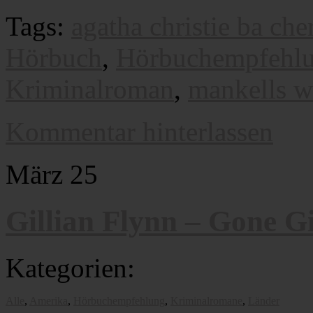
Tags:
agatha christie ba cher
Hörbuch
,
Hörbuchempfehl
Kriminalroman
,
mankells w
Kommentar hinterlassen
März
25
Gillian Flynn – Gone Gi
Kategorien:
Alle
,
Amerika
,
Hörbuchempfehlung
,
Kriminalromane
,
Länder