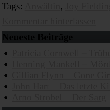
Tags:
Anwältin
,
Joy Fieldin
Kommentar hinterlassen
Neueste Beiträge
Patricia Cornwell – Trübe
Henning Mankell – Mörd
Gillian Flynn – Gone Gir
John Hart – Das letzte K
Arno Strobel – Der Sarg