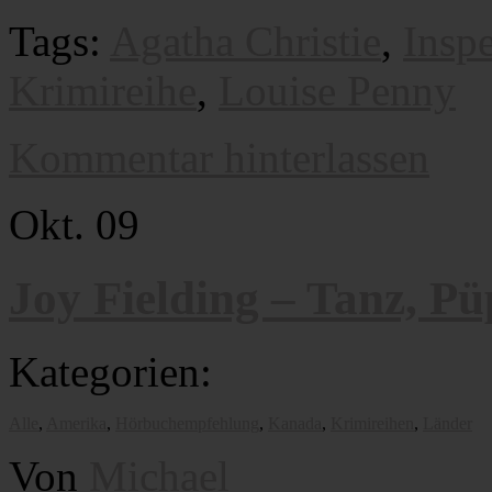
Tags:
Agatha Christie
,
Insp
Krimireihe
,
Louise Penny
Kommentar hinterlassen
Okt.
09
Joy Fielding – Tanz, Pü
Kategorien:
Alle
,
Amerika
,
Hörbuchempfehlung
,
Kanada
,
Krimireihen
,
Länder
Von
Michael