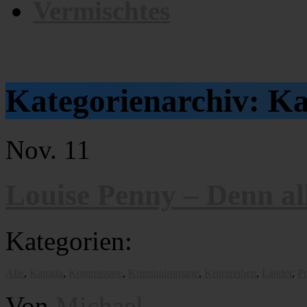
Vermischtes
Kategorienarchiv:
Ka
Nov.
11
Louise Penny – Denn al
Kategorien:
Alle
,
Kanada
,
Kommissare
,
Kriminalromane
,
Krimireihen
,
Länder
,
Pr
Von
Michael