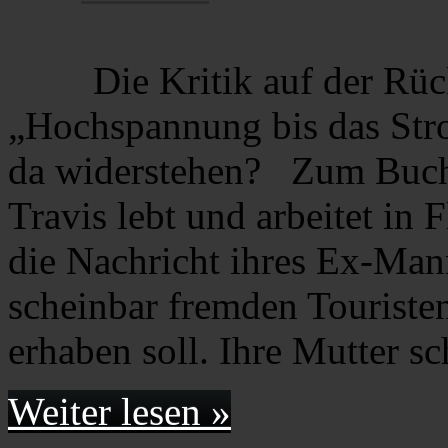
Die Kritik auf der Rü
„Hochspannung bis das Str
da widerstehen? Zum Buch
Travis lebt und arbeitet in F
die Nachricht ihres Ex-Mann
scheinbar fremden Touriste
erhaben soll. Ihre Mutter 
Weiter lesen »