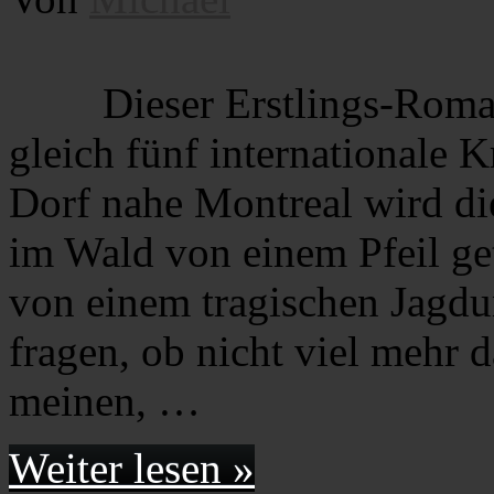
Dieser Erstlings-Roma
gleich fünf internationale
Dorf nahe Montreal wird die
im Wald von einem Pfeil get
von einem tragischen Jagdun
fragen, ob nicht viel mehr 
meinen, …
Weiter lesen »