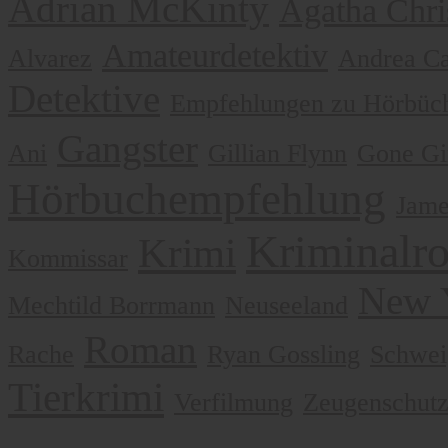
Adrian McKinty
Agatha Chri
Amateurdetektiv
Alvarez
Andrea Ca
Detektive
Empfehlungen zu Hörbüch
Gangster
Ani
Gillian Flynn
Gone Gi
Hörbuchempfehlung
Jame
Kriminalr
Krimi
Kommissar
New 
Mechtild Borrmann
Neuseeland
Roman
Rache
Ryan Gossling
Schwei
Tierkrimi
Verfilmung
Zeugenschut