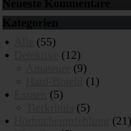
Neueste Kommentare
Kategorien
Alle
(55)
Detektive
(12)
Amateure
(9)
Hard-Boield
(1)
Exoten
(5)
Tierkrimis
(5)
Hörbuchempfehlung
(21