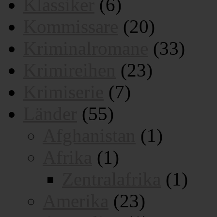
Klassiker
(6)
Kommissare
(20)
Kriminalromane
(33)
Krimireihen
(23)
Krimiserie
(7)
Länder
(55)
Afghanistan
(1)
Afrika
(1)
Zentralafrika
(1)
Amerika
(23)