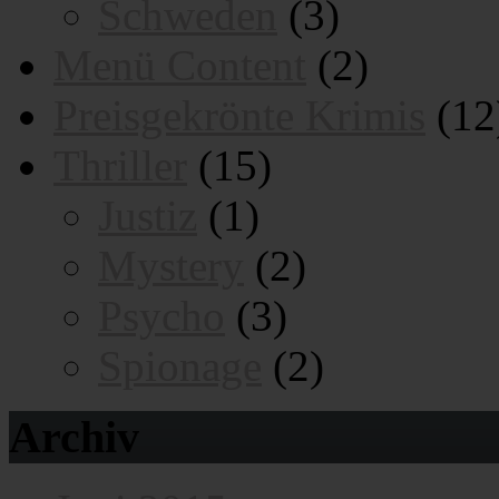
Schweden
(3)
Menü Content
(2)
Preisgekrönte Krimis
(12
Thriller
(15)
Justiz
(1)
Mystery
(2)
Psycho
(3)
Spionage
(2)
Archiv