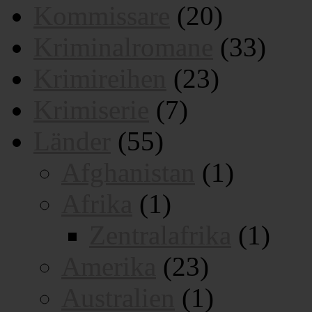
Kommissare
(20)
Kriminalromane
(33)
Krimireihen
(23)
Krimiserie
(7)
Länder
(55)
Afghanistan
(1)
Afrika
(1)
Zentralafrika
(1)
Amerika
(23)
Australien
(1)