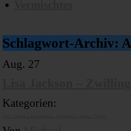
Vermischtes
Schlagwort-Archiv:
A
Aug.
27
Lisa Jackson – Zwillin
Kategorien:
Alle
,
Amerika
,
Kommissare
,
Krimiserie
,
Länder
,
Thriller
Von
Michael