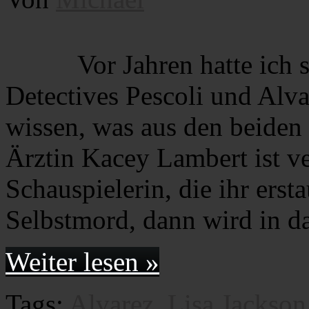
Vor Jahren hatte ich 
Detectives Pescoli und Alvar
wissen, was aus den beide
Ärztin Kacey Lambert ist ve
Schauspielerin, die ihr erst
Selbstmord, dann wird in 
Weiter lesen »
Tags:
Alvarez
,
Lisa Jackson