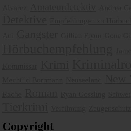
Amateurdetektiv
Alvarez
Andrea Ca
Detektive
Empfehlungen zu Hörbüch
Gangster
Ani
Gillian Flynn
Gone Gi
Hörbuchempfehlung
Jame
Kriminalr
Krimi
Kommissar
New 
Mechtild Borrmann
Neuseeland
Roman
Rache
Ryan Gossling
Schwei
Tierkrimi
Verfilmung
Zeugenschut
Copyright