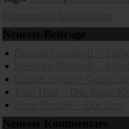
Kommentar hinterlassen
Neueste Beiträge
Patricia Cornwell – Trübe
Henning Mankell – Mörd
Gillian Flynn – Gone Gir
John Hart – Das letzte K
Arno Strobel – Der Sarg
Neueste Kommentare