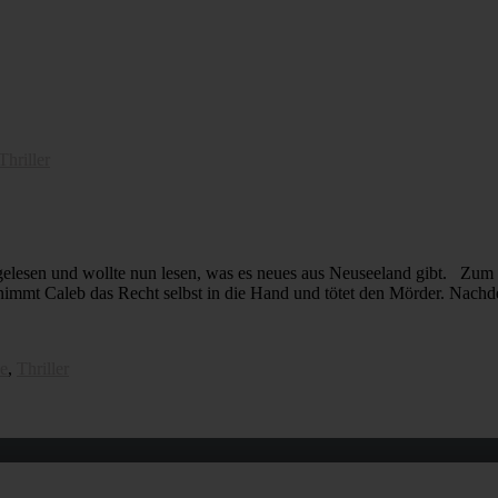
Thriller
 gelesen und wollte nun lesen, was es neues aus Neuseeland gibt. Zum
 nimmt Caleb das Recht selbst in die Hand und tötet den Mörder. Nach
e
,
Thriller