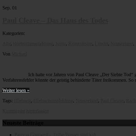
Sep.
01
Paul Cleave – Das Haus des Todes
Kategorien:
Alle
,
Hörbuchempfehlung
,
Justiz
,
Kommissare
,
Länder
,
Neuseeland
,
Von
Michael
Ich hatte vor Jahren von Paul Cleave „Der Siebte Tod“
Verfahrensfehler könnte der geistig behinderte Täter freikommen. So
Weiter lesen »
Tags:
Hörbuch
,
Hörbuchempfehlung
,
Neuseeland
,
Paul Cleave
,
Rach
Kommentar hinterlassen
Neueste Beiträge
Patricia Cornwell – Trübe Wasser sind kalt