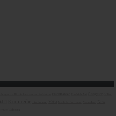
Gangster
Fluchtfahrer
lungen zu Hörbüchern aus der Redaktion
Friedrich Ani
Gillian
an
Krimireihe
New
Mafia
Lisa Jackson
Mechtild Borrmann
Neuseeland
weiter Weltkrieg