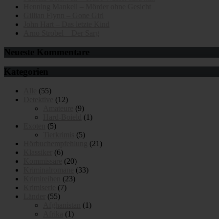
Henning Mankell – Mörder ohne Gesicht
Gillian Flynn – Gone Girl
John Hart – Das letzte Kind
Arno Strobel – Der Sarg
Neueste Kommentare
Kategorien
Alle
(55)
Detektive
(12)
Amateure
(9)
Hard-Boield
(1)
Exoten
(5)
Tierkrimis
(5)
Hörbuchempfehlung
(21)
Klassiker
(6)
Kommissare
(20)
Kriminalromane
(33)
Krimireihen
(23)
Krimiserie
(7)
Länder
(55)
Afghanistan
(1)
Afrika
(1)