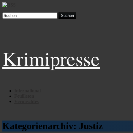
Suchen
Krimipresse
International
Feuilleton
Vermischtes
Kategorienarchiv:
Justiz