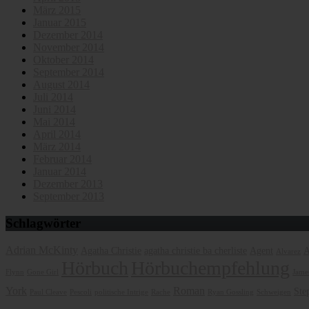
März 2015
Januar 2015
Dezember 2014
November 2014
Oktober 2014
September 2014
August 2014
Juli 2014
Juni 2014
Mai 2014
April 2014
März 2014
Februar 2014
Januar 2014
Dezember 2013
September 2013
Schlagwörter
Adrian McKinty
Agatha Christie
agatha christie ba cherliste
Agent
A
Alvarez
Hörbuch
Hörbuchempfehlung
Flynn
Gone Girl
James
York
Roman
Ste
Paul Cleave
Pescoli
politische Intrige
Rache
Ryan Gossling
Schweigen