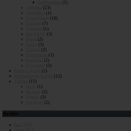
Zentralafrika
(1)
Amerika
(23)
Australien
(1)
Deutschland
(10)
England
(7)
Finnland
(1)
Frankreich
(3)
Irland
(2)
Italien
(5)
Kanada
(2)
Neuseeland
(1)
Russland
(2)
Schweden
(3)
Menü Content
(2)
Preisgekrönte Krimis
(12)
Thriller
(15)
Justiz
(1)
Mystery
(2)
Psycho
(3)
Spionage
(2)
Archiv
Juni 2015
April 2015