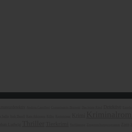
Detektive
mateurdetektiv
Andrea Camilleri
Commissario Brunetti
Das letzte Kind
Empfeh
Kriminalrom
Krimi
 Sallis
Josh Bazell
Kate Atkinson
Killer
Kommissar
Thriller
Tierkrimi
phan Ludwig
Zorn
Verfilmung
Zeugenschutzprogramm
Z