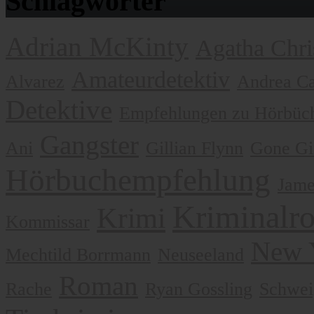
Schlagwörter
Adrian McKinty
Agatha Chri
Amateurdetektiv
Alvarez
Andrea Ca
Detektive
Empfehlungen zu Hörbüch
Gangster
Ani
Gillian Flynn
Gone Gi
Hörbuchempfehlung
Jame
Kriminalr
Krimi
Kommissar
New 
Mechtild Borrmann
Neuseeland
Roman
Rache
Ryan Gossling
Schwei