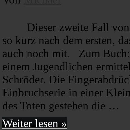
Dieser zweite Fall vo
so kurz nach dem ersten, da
auch noch mit. Zum Buch:
einem Jugendlichen ermittel
Schröder. Die Fingerabdrüc
Einbruchserie in einer Klei
des Toten gestehen die …
Weiter lesen »