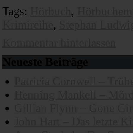
Tags:
Hörbuch
,
Hörbuchem
Krimireihe
,
Stephan Ludwi
Kommentar hinterlassen
Neueste Beiträge
Patricia Cornwell – Trübe
Henning Mankell – Mörd
Gillian Flynn – Gone Gir
John Hart – Das letzte K