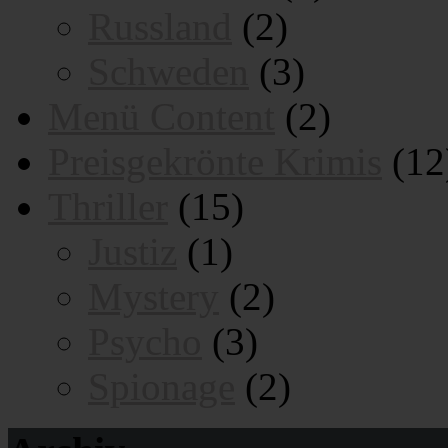
Russland
(2)
Schweden
(3)
Menü Content
(2)
Preisgekrönte Krimis
(12
Thriller
(15)
Justiz
(1)
Mystery
(2)
Psycho
(3)
Spionage
(2)