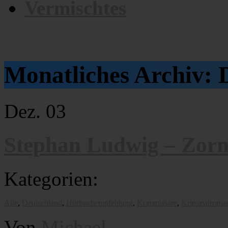
Vermischtes
Monatliches Archiv:
Dez.
03
Stephan Ludwig – Zorn
Kategorien:
Alle
,
Deutschland
,
Hörbuchempfehlung
,
Kommissare
,
Kriminalroma
Von
Michael