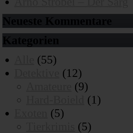
Arno Strobel – Der Sarg
Neueste Kommentare
Kategorien
Alle
(55)
Detektive
(12)
Amateure
(9)
Hard-Boield
(1)
Exoten
(5)
Tierkrimis
(5)