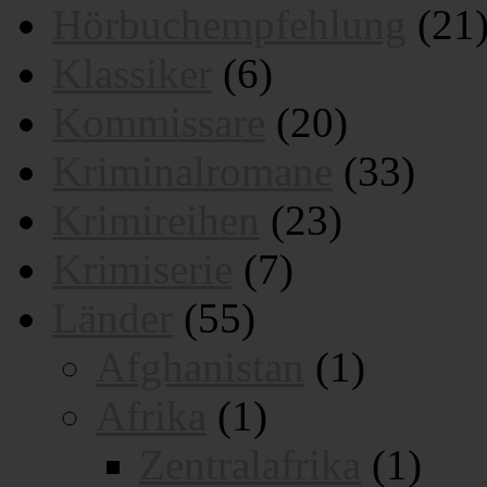
Hörbuchempfehlung
(21
Klassiker
(6)
Kommissare
(20)
Kriminalromane
(33)
Krimireihen
(23)
Krimiserie
(7)
Länder
(55)
Afghanistan
(1)
Afrika
(1)
Zentralafrika
(1)