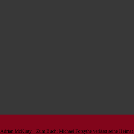
n Adrian McKinty. Zum Buch: Michael Forsythe verlässt seine Heimat B