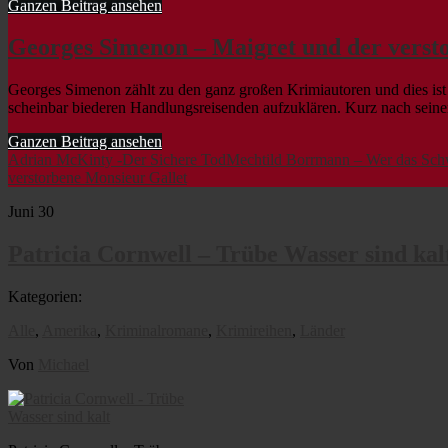
Ganzen Beitrag ansehen
Georges Simenon – Maigret und der verst
Georges Simenon zählt zu den ganz großen Krimiautoren und dies is
scheinbar biederen Handlungsreisenden aufzuklären. Kurz nach seine
Ganzen Beitrag ansehen
Adrian McKinty -Der Sichere Tod
Mechtild Borrmann – Wer das Schw
verstorbene Monsieur Gallet
Juni
30
Patricia Cornwell – Trübe Wasser sind kal
Kategorien:
Alle
,
Amerika
,
Kriminalromane
,
Krimireihen
,
Länder
Von
Michael