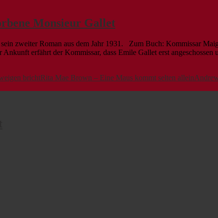
orbene Monsieur Gallet
t sein zweiter Roman aus dem Jahr 1931. Zum Buch: Kommissar Maigre
r Ankunft erfährt der Kommissar, dass Emile Gallet erst angeschosse
eigen bricht
Rita Mae Brown – Eine Maus kommt selten allein
Andrew
t