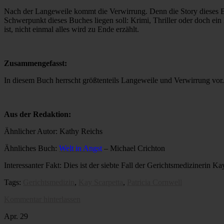
Nach der Langeweile kommt die Verwirrung. Denn die Story dieses Buc
Schwerpunkt dieses Buches liegen soll: Krimi, Thriller oder doch ei
ist, nicht einmal alles wird zu Ende erzählt.
Zusammengefasst:
In diesem Buch herrscht größtenteils Langeweile und Verwirrung vor. 
Aus der Redaktion:
Ähnlicher Autor: Kathy Reichs
Ähnliches Buch:
Welt in Angst
– Michael Crichton
Interessanter Fakt: Dies ist der siebte Fall der Gerichtsmedizinerin Ka
Tags:
Gerichtsmedizin
,
Kay Scarpetta
,
Patricia Cornwell
Kommentar hinterlassen
Apr.
29