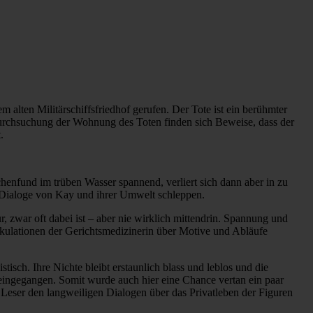
 alten Militärschiffsfriedhof gerufen. Der Tote ist ein berühmter
 Durchsuchung der Wohnung des Toten finden sich Beweise, dass der
.
nfund im trüben Wasser spannend, verliert sich dann aber in zu
 Dialoge von Kay und ihrer Umwelt schleppen.
ur, zwar oft dabei ist – aber nie wirklich mittendrin. Spannung und
pekulationen der Gerichtsmedizinerin über Motive und Abläufe
sch. Ihre Nichte bleibt erstaunlich blass und leblos und die
t eingegangen. Somit wurde auch hier eine Chance vertan ein paar
 Leser den langweiligen Dialogen über das Privatleben der Figuren