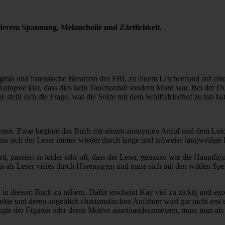
nderem Spannung, Melancholie und Zärtlichkeit.
inia und forensische Beraterin des FBI, zu einem Leichenfund auf einem
r Autopsie klar, dass dies kein Tauchunfall sondern Mord war. Bei der
 stellt sich die Frage, was die Sekte mit dem Schiffsfriedhof zu tun hat
mmen. Zwar beginnt das Buch mit einem anonymen Anruf und dem Leiche
ss sich der Leser immer wieder durch lange und teilweise langweilige
d, passiert es leider sehr oft, dass der Leser, genauso wie die Hauptfig
 man als Leser vieles durch Hörensagen und muss sich mit den wilden S
diesem Buch zu nähern. Dafür erscheint Kay viel zu zickig und egoisti
 Sekte und deren angeblich charismatischen Anführer wird gar nicht ers
logie der Figuren oder deren Motive auseinanderzusetzen, muss man als