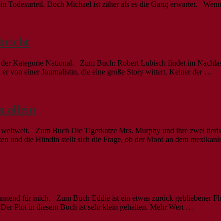
 sein Todesurteil. Doch Michael ist zäher als es die Gang erwartet. We
bricht
r Kategorie National. Zum Buch: Robert Lubisch findet im Nachlass se
er von einer Journalistin, die eine große Story wittert. Keiner der …
 allein
n weltweit. Zum Buch Die Tigerkatze Mrs. Murphy und ihre zwei tieri
en und die Hündin stellt sich die Frage, ob der Mord an dem mexikanis
annend für mich. Zum Buch Eddie ist ein etwas zurück gebliebener Fluc
 Der Plot in diesem Buch ist sehr klein gehalten. Mehr Wert …