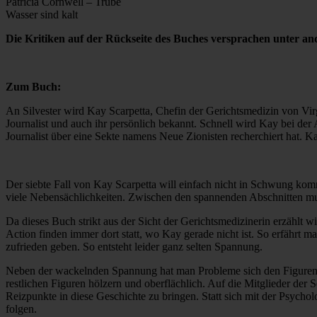
Patricia Cornwell – Trübe
Wasser sind kalt
Die Kritiken auf der Rückseite des Buches versprachen unter a
Zum Buch:
An Silvester wird Kay Scarpetta, Chefin der Gerichtsmedizin von Virg
Journalist und auch ihr persönlich bekannt. Schnell wird Kay bei de
Journalist über eine Sekte namens Neue Zionisten recherchiert hat. Kay
Der siebte Fall von Kay Scarpetta will einfach nicht in Schwung ko
viele Nebensächlichkeiten. Zwischen den spannenden Abschnitten mu
Da dieses Buch strikt aus der Sicht der Gerichtsmedizinerin erzählt wir
Action finden immer dort statt, wo Kay gerade nicht ist. So erfährt
zufrieden geben. So entsteht leider ganz selten Spannung.
Neben der wackelnden Spannung hat man Probleme sich den Figuren in 
restlichen Figuren hölzern und oberflächlich. Auf die Mitglieder der
Reizpunkte in diese Geschichte zu bringen. Statt sich mit der Psycho
folgen.