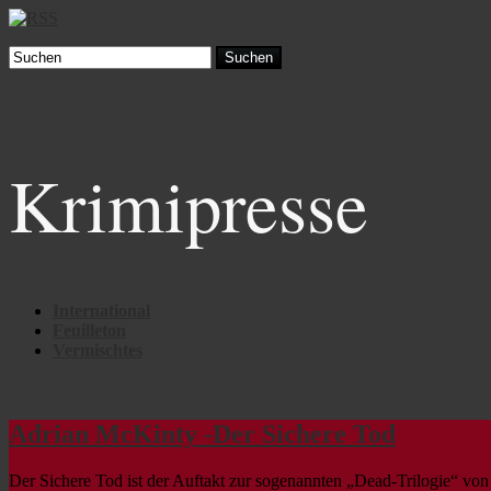
Suchen
Krimipresse
International
Feuilleton
Vermischtes
Adrian McKinty -Der Sichere Tod
Der Sichere Tod ist der Auftakt zur sogenannten „Dead-Trilogie“ vo