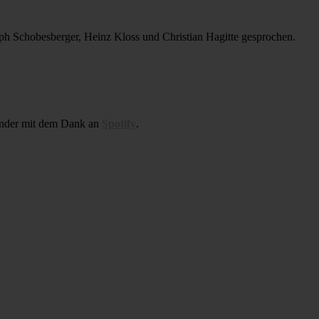
oph Schobesberger
,
Heinz Kloss und
Christian Hagitte gesprochen.
lander mit dem Dank an
Spotify
.