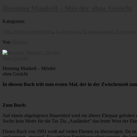
Henning Mankell – Mörder ohne Gesicht
Kategorien:
Alle
,
Hörbuchempfehlung
,
Kommissare
,
Kriminalromane
,
Krimireih
Von
Michael
Henning Mankell – Mörder
ohne Gesicht
In diesem Buch tritt zum ersten Mal, der in der Zwischenzeit 
Zum Buch:
Auf einem abgelegenen Bauernhof wird ein älteres Ehepaar gefoltert un
Suche kein Motiv für die Tat. Da „Ausländer“ das letzte Wort der Ehe
Dieses Buch von 1991 weiß auf vielen Ebenen zu überzeugen. Da ist 
auskommen „musste“. Es wird hier Ermittlungsarbeit gezeigt, die lang