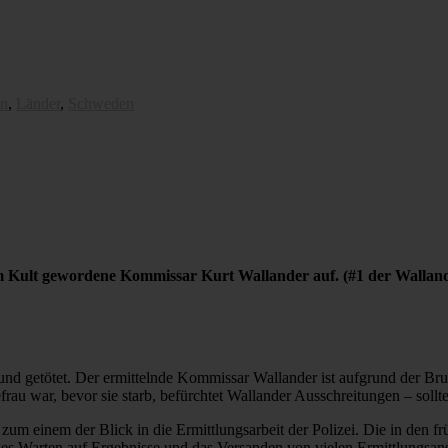
en
,
Länder
,
Schweden
zum Kult gewordene Kommissar Kurt Wallander auf. (#1 der Wallan
d getötet. Der ermittelnde Kommissar Wallander ist aufgrund der Brutali
frau war, bevor sie starb, befürchtet Wallander Ausschreitungen – soll
zum einem der Blick in die Ermittlungsarbeit der Polizei. Die in den
es Warten auf Ergebnisse und das Versanden von vielen Ermittlungsansä