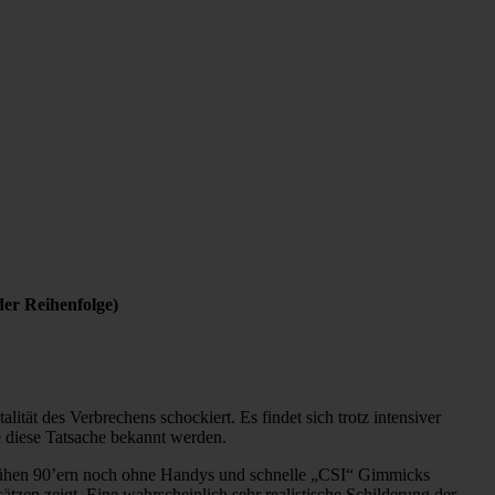
der Reihenfolge)
tät des Verbrechens schockiert. Es findet sich trotz intensiver
te diese Tatsache bekannt werden.
 frühen 90’ern noch ohne Handys und schnelle „CSI“ Gimmicks
tzen zeigt. Eine wahrscheinlich sehr realistische Schilderung der