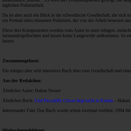
täglichen Polizeiarbeit.
Da ist aber auch ein Blick in die schwedische Gesellschaft, die sich m
ein Portrait eines einsamen Polizisten, der von der Arbeit besessen u
Diese drei Komponenten werden vom Autor in einer ruhigen, einfach
ineinandergeflochten und lassen keine Langeweile aufkommen. So ents
lassen.
Zusammengefasst:
Ein ruhiges aber sehr intensives Buch über eine Gesellschaft und e
Aus der Redaktion:
Ähnlicher Autor: Hakan Nesser
Ähnliches Buch:
Und Piccadilly Circus liegt nicht in Kumla
– Hakan 
Interessanter Fakt: Das Buch wurde schon zweimal verfilmt. 1994 f
Hörbuchempfehlung: