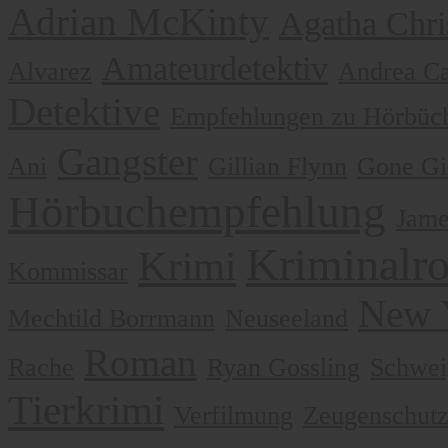
Adrian McKinty
Agatha Chri
Amateurdetektiv
Alvarez
Andrea Ca
Detektive
Empfehlungen zu Hörbüch
Gangster
Ani
Gillian Flynn
Gone Gi
Hörbuchempfehlung
Jame
Kriminalr
Krimi
Kommissar
New 
Mechtild Borrmann
Neuseeland
Roman
Rache
Ryan Gossling
Schwei
Tierkrimi
Verfilmung
Zeugenschut