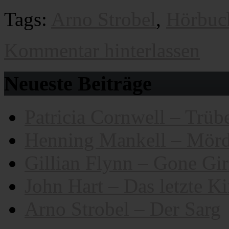
Tags:
Arno Strobel
,
Hörbuc
Kommentar hinterlassen
Neueste Beiträge
Patricia Cornwell – Trübe
Henning Mankell – Mörd
Gillian Flynn – Gone Gir
John Hart – Das letzte K
Arno Strobel – Der Sarg