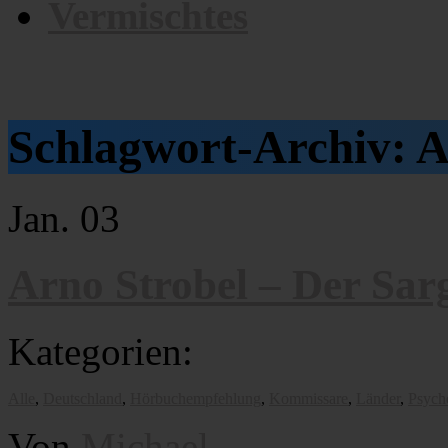
Vermischtes
Schlagwort-Archiv:
A
Jan.
03
Arno Strobel – Der Sar
Kategorien:
Alle
,
Deutschland
,
Hörbuchempfehlung
,
Kommissare
,
Länder
,
Psych
Von
Michael