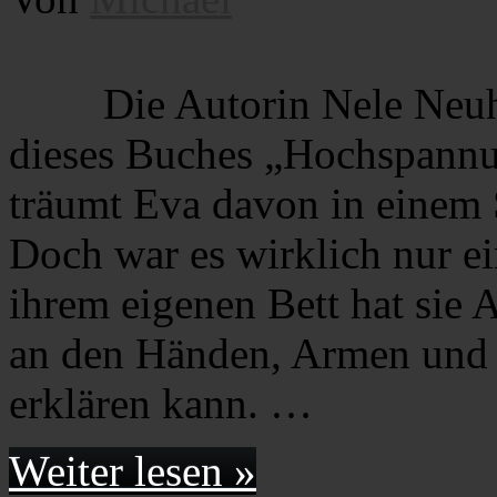
Die Autorin Nele Neuh
dieses Buches „Hochspann
träumt Eva davon in einem 
Doch war es wirklich nur 
ihrem eigenen Bett hat sie
an den Händen, Armen und B
erklären kann. …
Weiter lesen »