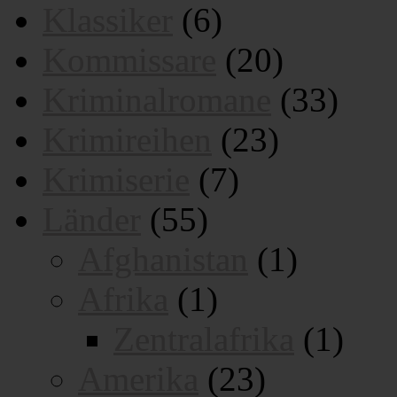
Klassiker
(6)
Kommissare
(20)
Kriminalromane
(33)
Krimireihen
(23)
Krimiserie
(7)
Länder
(55)
Afghanistan
(1)
Afrika
(1)
Zentralafrika
(1)
Amerika
(23)