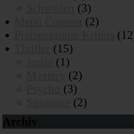
Schweden
(3)
Menü Content
(2)
Preisgekrönte Krimis
(12
Thriller
(15)
Justiz
(1)
Mystery
(2)
Psycho
(3)
Spionage
(2)
Archiv