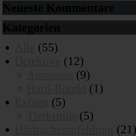
Neueste Kommentare
Kategorien
Alle
(55)
Detektive
(12)
Amateure
(9)
Hard-Boield
(1)
Exoten
(5)
Tierkrimis
(5)
Hörbuchempfehlung
(21