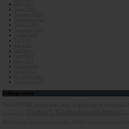
März 2015
Januar 2015
Dezember 2014
November 2014
Oktober 2014
September 2014
August 2014
Juli 2014
Juni 2014
Mai 2014
April 2014
März 2014
Februar 2014
Januar 2014
Dezember 2013
September 2013
Schlagwörter
Adrian McKinty
Agatha Christie
agatha christie ba cherliste
Agent
A
Alvarez
Hörbuch
Hörbuchempfehlung
Flynn
Gone Girl
James
York
Roman
Ste
Paul Cleave
Pescoli
politische Intrige
Rache
Ryan Gossling
Schweigen