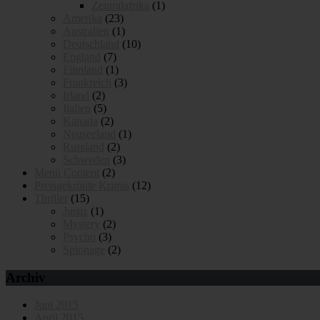
Zentralafrika
(1)
Amerika
(23)
Australien
(1)
Deutschland
(10)
England
(7)
Finnland
(1)
Frankreich
(3)
Irland
(2)
Italien
(5)
Kanada
(2)
Neuseeland
(1)
Russland
(2)
Schweden
(3)
Menü Content
(2)
Preisgekrönte Krimis
(12)
Thriller
(15)
Justiz
(1)
Mystery
(2)
Psycho
(3)
Spionage
(2)
Archiv
Juni 2015
April 2015