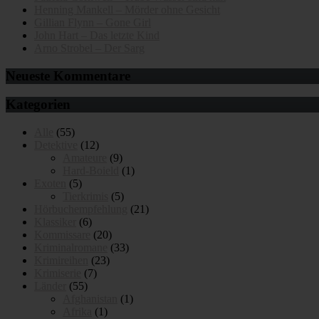
Henning Mankell – Mörder ohne Gesicht
Gillian Flynn – Gone Girl
John Hart – Das letzte Kind
Arno Strobel – Der Sarg
Neueste Kommentare
Kategorien
Alle
(55)
Detektive
(12)
Amateure
(9)
Hard-Boield
(1)
Exoten
(5)
Tierkrimis
(5)
Hörbuchempfehlung
(21)
Klassiker
(6)
Kommissare
(20)
Kriminalromane
(33)
Krimireihen
(23)
Krimiserie
(7)
Länder
(55)
Afghanistan
(1)
Afrika
(1)