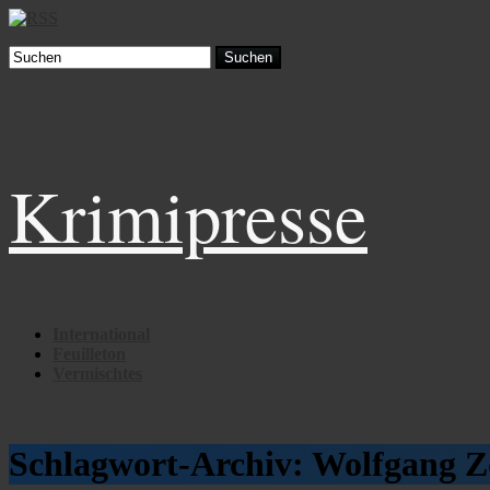
Suchen
Krimipresse
International
Feuilleton
Vermischtes
Schlagwort-Archiv:
Wolfgang Z