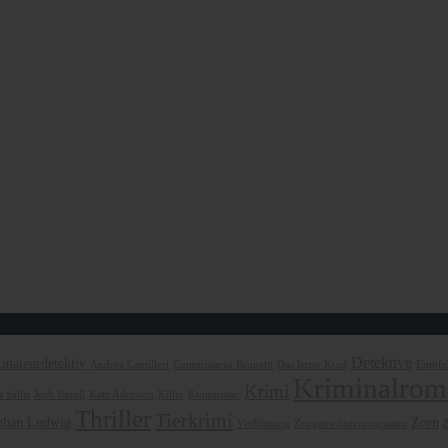
Detektive
mateurdetektiv
Andrea Camilleri
Commissario Brunetti
Das letzte Kind
Empfeh
Kriminalrom
Krimi
 Sallis
Josh Bazell
Kate Atkinson
Killer
Kommissar
Thriller
Tierkrimi
phan Ludwig
Zorn
Verfilmung
Zeugenschutzprogramm
Z