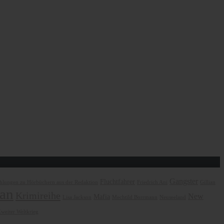
Gangster
Fluchtfahrer
lungen zu Hörbüchern aus der Redaktion
Friedrich Ani
Gillian
an
Krimireihe
New
Mafia
Lisa Jackson
Mechtild Borrmann
Neuseeland
weiter Weltkrieg