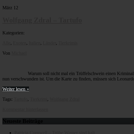
März
12
Wolfgang Zdral – Tartufo
Kategorien:
Alle
,
Exoten
,
Italien
,
Länder
,
Tierkrimis
Von
Michael
Warum soll nicht mal ein Trüffelschwein einen Krimina
nun verschwunden ist. Um die Karte zu finden, müssen sich Leonard
Weiter lesen »
Tags:
Tartufo
,
Tierkrimi
,
Wolfgang Zdral
Kommentar hinterlassen
Neueste Beiträge
Patricia Cornwell – Trübe Wasser sind kalt