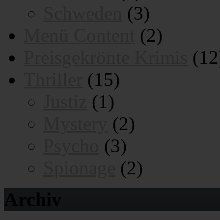
Schweden
(3)
Menü Content
(2)
Preisgekrönte Krimis
(12
Thriller
(15)
Justiz
(1)
Mystery
(2)
Psycho
(3)
Spionage
(2)
Archiv