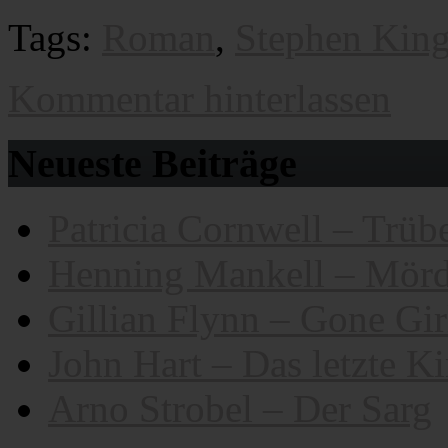
Tags:
Roman
,
Stephen Kin
Kommentar hinterlassen
Neueste Beiträge
Patricia Cornwell – Trübe
Henning Mankell – Mörd
Gillian Flynn – Gone Gir
John Hart – Das letzte K
Arno Strobel – Der Sarg