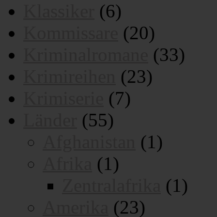
Klassiker
(6)
Kommissare
(20)
Kriminalromane
(33)
Krimireihen
(23)
Krimiserie
(7)
Länder
(55)
Afghanistan
(1)
Afrika
(1)
Zentralafrika
(1)
Amerika
(23)