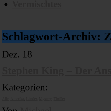
Vermischtes
Schlagwort-Archiv:
Z
Dez.
18
Stephen King – Der An
Kategorien:
Alle
,
Amerika
,
Länder
,
Mystery
,
Thriller
Von
Michael