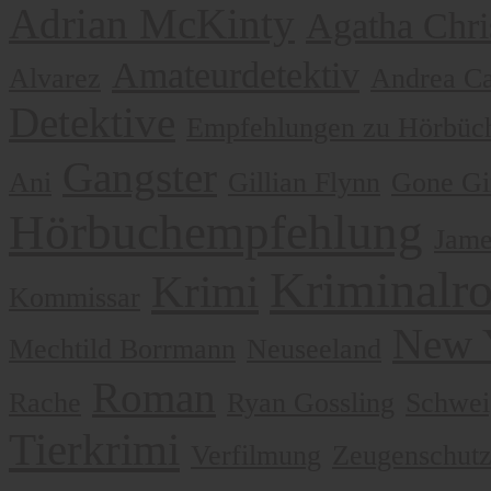
Adrian McKinty
Agatha Chri
Amateurdetektiv
Alvarez
Andrea Ca
Detektive
Empfehlungen zu Hörbüch
Gangster
Ani
Gillian Flynn
Gone Gi
Hörbuchempfehlung
Jame
Kriminalr
Krimi
Kommissar
New 
Mechtild Borrmann
Neuseeland
Roman
Rache
Ryan Gossling
Schwei
Tierkrimi
Verfilmung
Zeugenschut