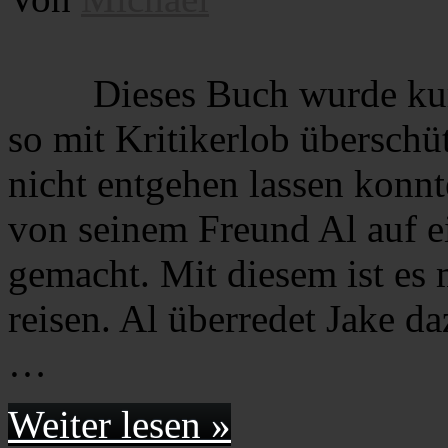
Dieses Buch wurde kur
so mit Kritikerlob überschüt
nicht entgehen lassen kon
von seinem Freund Al auf e
gemacht. Mit diesem ist es 
reisen. Al überredet Jake da
…
Weiter lesen »