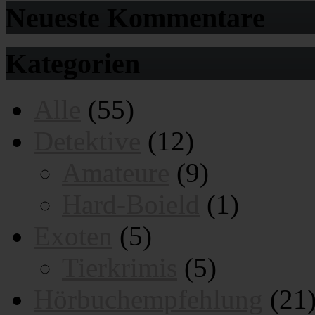
Neueste Kommentare
Kategorien
Alle
(55)
Detektive
(12)
Amateure
(9)
Hard-Boield
(1)
Exoten
(5)
Tierkrimis
(5)
Hörbuchempfehlung
(21