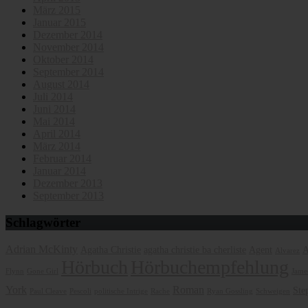
März 2015
Januar 2015
Dezember 2014
November 2014
Oktober 2014
September 2014
August 2014
Juli 2014
Juni 2014
Mai 2014
April 2014
März 2014
Februar 2014
Januar 2014
Dezember 2013
September 2013
Schlagwörter
Adrian McKinty
Agatha Christie
agatha christie ba cherliste
Agent
A
Alvarez
Hörbuch
Hörbuchempfehlung
Flynn
Gone Girl
James
York
Roman
Ste
Paul Cleave
Pescoli
politische Intrige
Rache
Ryan Gossling
Schweigen