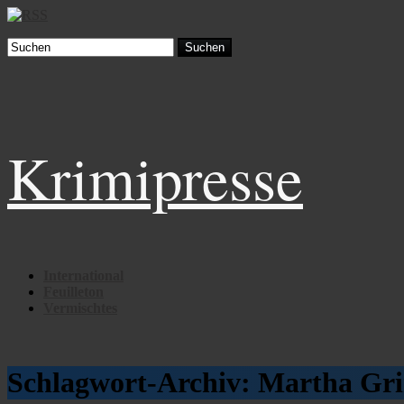
Suchen
Krimipresse
International
Feuilleton
Vermischtes
Schlagwort-Archiv:
Martha Gr