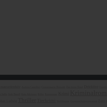
Detektive
mateurdetektiv
Andrea Camilleri
Commissario Brunetti
Das letzte Kind
Empfeh
Kriminalrom
Krimi
 Sallis
Josh Bazell
Kate Atkinson
Killer
Kommissar
Thriller
Tierkrimi
phan Ludwig
Zorn
Verfilmung
Zeugenschutzprogramm
Z