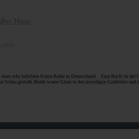
ußer Haus
,
Länder
t zu einer sehr beliebten Krimi-Reihe in Deutschland. Zum Buch: In d
r Schau gestellt. Beide waren Gäste in den jeweiligen Gasthöfen und 