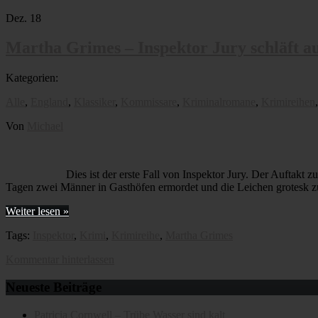
Dez.
18
Martha Grimes – Inspektor Jury schläft a
Kategorien:
Alle
,
England
,
Klassiker
,
Kommissare
,
Kriminalromane
,
Krimireihen
Von
Michael
Dies ist der erste Fall von Inspektor Jury. Der Auftak
Tagen zwei Männer in Gasthöfen ermordet und die Leichen grotesk zu
Weiter lesen »
Tags:
Inspektor
,
Krimi
,
Krimireihe
,
Martha Grimes
Kommentar hinterlassen
Neueste Beiträge
Patricia Cornwell – Trübe Wasser sind kalt