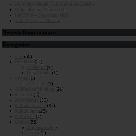
Henning Mankell – Mörder ohne Gesicht
Gillian Flynn – Gone Girl
John Hart – Das letzte Kind
Arno Strobel – Der Sarg
Neueste Kommentare
Kategorien
Alle
(55)
Detektive
(12)
Amateure
(9)
Hard-Boield
(1)
Exoten
(5)
Tierkrimis
(5)
Hörbuchempfehlung
(21)
Klassiker
(6)
Kommissare
(20)
Kriminalromane
(33)
Krimireihen
(23)
Krimiserie
(7)
Länder
(55)
Afghanistan
(1)
Afrika
(1)