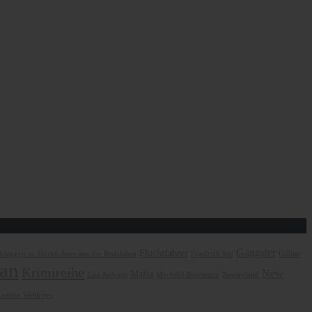
Gangster
Fluchtfahrer
lungen zu Hörbüchern aus der Redaktion
Friedrich Ani
Gillian
an
Krimireihe
New
Mafia
Lisa Jackson
Mechtild Borrmann
Neuseeland
weiter Weltkrieg