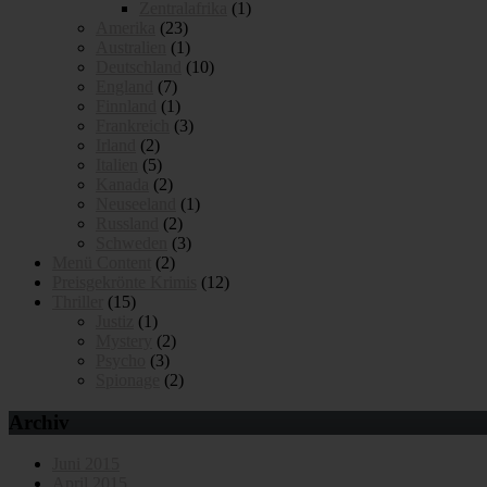
Zentralafrika
(1)
Amerika
(23)
Australien
(1)
Deutschland
(10)
England
(7)
Finnland
(1)
Frankreich
(3)
Irland
(2)
Italien
(5)
Kanada
(2)
Neuseeland
(1)
Russland
(2)
Schweden
(3)
Menü Content
(2)
Preisgekrönte Krimis
(12)
Thriller
(15)
Justiz
(1)
Mystery
(2)
Psycho
(3)
Spionage
(2)
Archiv
Juni 2015
April 2015