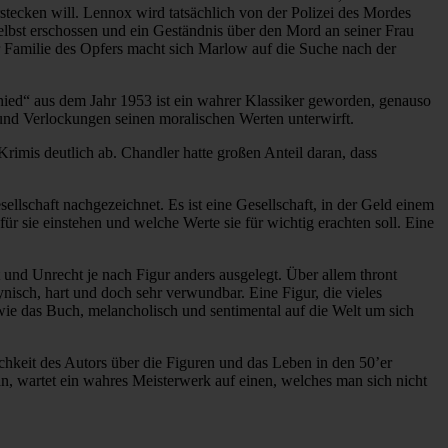
stecken will. Lennox wird tatsächlich von der Polizei des Mordes
elbst erschossen und ein Geständnis über den Mord an seiner Frau
r Familie des Opfers macht sich Marlow auf die Suche nach der
ed“ aus dem Jahr 1953 ist ein wahrer Klassiker geworden, genauso
 und Verlockungen seinen moralischen Werten unterwirft.
Krimis deutlich ab. Chandler hatte großen Anteil daran, dass
ellschaft nachgezeichnet. Es ist eine Gesellschaft, in der Geld einem
 sie einstehen und welche Werte sie für wichtig erachten soll. Eine
 und Unrecht je nach Figur anders ausgelegt. Über allem thront
isch, hart und doch sehr verwundbar. Eine Figur, die vieles
 wie das Buch, melancholisch und sentimental auf die Welt um sich
chkeit des Autors über die Figuren und das Leben in den 50’er
an, wartet ein wahres Meisterwerk auf einen, welches man sich nicht