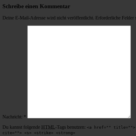
Schreibe einen Kommentar
Deine E-Mail-Adresse wird nicht veröffentlicht.
Erforderliche Felder 
Nachricht:
*
Du kannst folgende
HTML
-Tags benutzen:
<a href="" title="">
cite=""> <s> <strike> <strong>