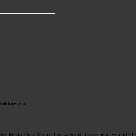
lektüre sein.
vatdetektiv Philip Marlow. Lennox erzählt, dass seine schwerreiche Fr