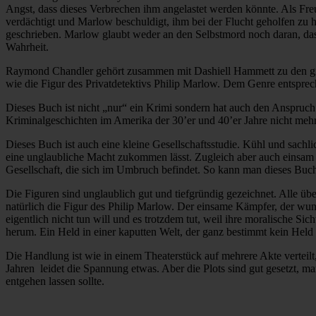
Angst, dass dieses Verbrechen ihm angelastet werden könnte. Als Fre
verdächtigt und Marlow beschuldigt, ihm bei der Flucht geholfen zu 
geschrieben. Marlow glaubt weder an den Selbstmord noch daran, das
Wahrheit.
Raymond Chandler gehört zusammen mit Dashiell Hammett zu den gro
wie die Figur des Privatdetektivs Philip Marlow. Dem Genre entsprech
Dieses Buch ist nicht „nur“ ein Krimi sondern hat auch den Anspruch 
Kriminalgeschichten im Amerika der 30’er und 40’er Jahre nicht me
Dieses Buch ist auch eine kleine Gesellschaftsstudie. Kühl und sachli
eine unglaubliche Macht zukommen lässt. Zugleich aber auch einsam u
Gesellschaft, die sich im Umbruch befindet. So kann man dieses Buch
Die Figuren sind unglaublich gut und tiefgründig gezeichnet. Alle ü
natürlich die Figur des Philip Marlow. Der einsame Kämpfer, der wu
eigentlich nicht tun will und es trotzdem tut, weil ihre moralische 
herum. Ein Held in einer kaputten Welt, der ganz bestimmt kein Held s
Die Handlung ist wie in einem Theaterstück auf mehrere Akte verteil
Jahren leidet die Spannung etwas. Aber die Plots sind gut gesetzt, m
entgehen lassen sollte.