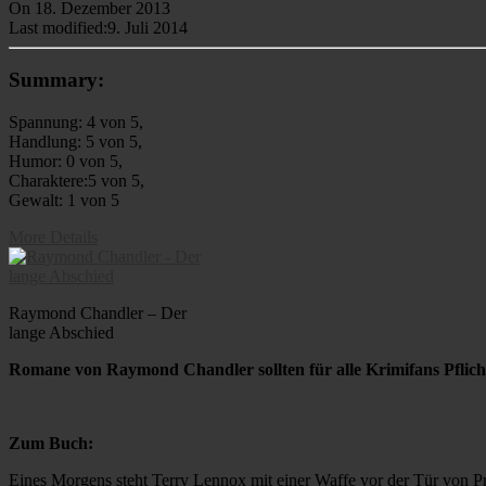
On
18. Dezember 2013
Last modified:
9. Juli 2014
Summary:
Spannung: 4 von 5,
Handlung: 5 von 5,
Humor: 0 von 5,
Charaktere:5 von 5,
Gewalt: 1 von 5
More Details
Raymond Chandler – Der
lange Abschied
Romane von Raymond Chandler sollten für alle Krimifans Pflicht
Zum Buch:
Eines Morgens steht Terry Lennox mit einer Waffe vor der Tür von Pri