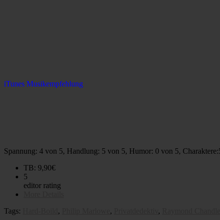
iTunes Musikempfehlung
Spannung: 4 von 5, Handlung: 5 von 5, Humor: 0 von 5, Charaktere:
TB: 9,90€
5
editor rating
More Details
Tags:
Hard-Boild
,
Philip Marlowe
,
Privatdedektiv
,
Raymond Chandle