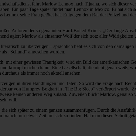
undschaftsdienst fährt Marlow Lennox nach Tijuana, wo sich dieser ver
haben. Ein paar Tage später findet man Lennox in Mexico. Er hat sich s
s Lennox seine Frau getötet hat. Entgegen dem Rat der Polizei und de
ßen Autoren der so genannten Hard-Boiled Krimis. „Der lange Abschi
end agiert Marlow als einsamer Wolf der sich trotz aller Widrigkeiten
literarisch zu überzeugen – sprachlich hebt es sich von den damaligen 
hr als „Schund“ angesehen wurden.
ch, mit einer gewissen Traurigkeit, wird ein Bild der amerikanischen Ges
nd korrupt machen kann. Eine Gesellschaft, die nicht genau weiß, wofür
 durchaus als immer noch aktuell ansehen.
berzeugen in ihren Handlungen und Taten. So wird die Frage nach Recht
nderbar von Humprey Boghart in „The Big Sleep“ verkörpert wurde. Zyn
Sichtweise keinen anderen Weg zulässt. Zuweilen blickt Marlow, genauso
ein will.
t, die sich später zu einem ganzen zusammenfügen. Durch die Ausführli
an braucht nur etwas Zeit um sich zu finden. Hat man diesen Schritt get