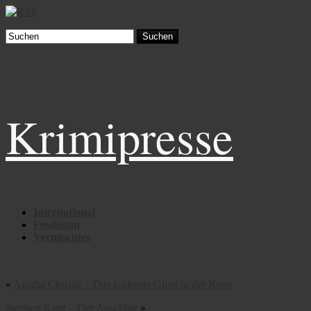
Suchen
Krimipresse
International
Feuilleton
Vermischtes
«
Agatha Christie – Das fehlende Glied in der Kette
Stephen King – Der Anschlag
»