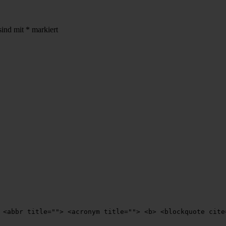
sind mit
*
markiert
 <abbr title=""> <acronym title=""> <b> <blockquote cite