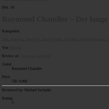
Dez.
18
Raymond Chandler – Der lange
Kategorien:
Alle
,
Amerika
,
Detektive
,
Hard-Boield
,
Klassiker
,
Kriminalromane
,
L
Von
Michael
Review of:
Der lange Abschied
Autor:
Raymond Chandler
Price:
TB: 9,90€
Reviewed by:
Michael Suchalla
Rating:
5