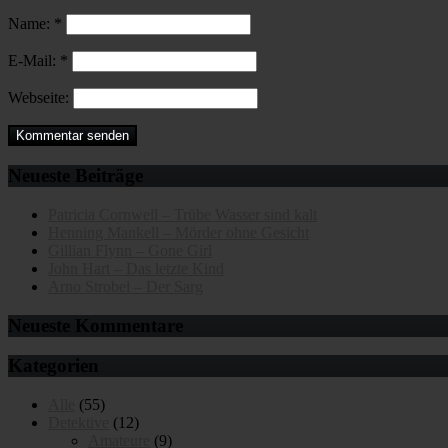
Name:
*
E-Mail:
*
Webseite:
Neueste Beiträge
Patricia Cornwell – Trübe Wasser sind kalt
Henning Mankell – Mörder ohne Gesicht
Gillian Flynn – Gone Girl
John Hart – Das letzte Kind
Arno Strobel – Der Sarg
Neueste Kommentare
Kategorien
Alle
(55)
Detektive
(12)
Amateure
(9)